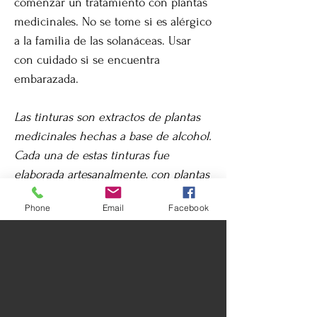
comenzar un tratamiento con plantas
medicinales. No se tome si es alérgico
a la familia de las solanáceas. Usar
con cuidado si se encuentra
embarazada.
Las tinturas son extractos de plantas
medicinales hechas a base de alcohol.
Cada una de estas tinturas fue
elaborada artesanalmente, con plantas
orgánicas certificadas, cantos, cuarzos,
Phone
Email
Facebook
luz lunar y rezos impregnados para su
más alto potencial. Para mejores
resultados, al tomar estas tinturas
visualiza lo que quieras sanar.