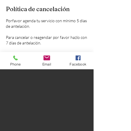
Política de cancelación
Porfavor agenda tu servicio con mínimo 5 días
de antelación.
Para cancelar o reagendar por favor hazlo con
7 días de antelación.
Phone
Email
Facebook
Datos de contacto
33 2801 1822
marianaseesyou@gmail.com
C. Río Yaqui 147, Colonia Rancho del Oro,
45920 Ajijic, Jal., Mexico