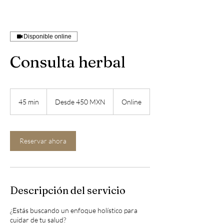
Disponible online
Consulta herbal
Desde
450
45 min
4
Desde 450 MXN
Online
pesos
mexicanos
5
m
i
Reservar ahora
n
Descripción del servicio
¿Estás buscando un enfoque holístico para
cuidar de tu salud?