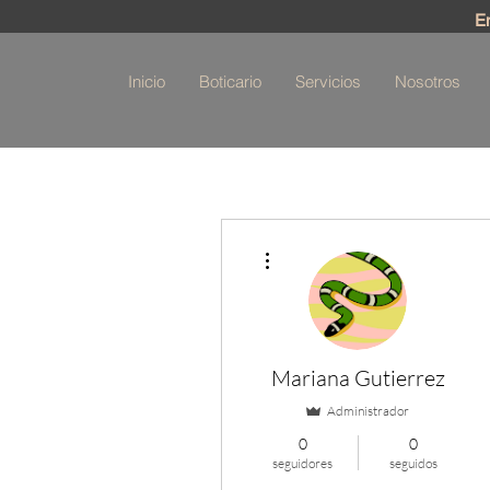
E
Inicio
Boticario
Servicios
Nosotros
Más acciones
Mariana Gutierrez
Administrador
0
0
seguidores
seguidos